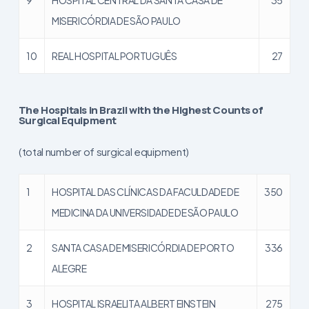
MISERICÓRDIA DE SÃO PAULO
10
REAL HOSPITAL PORTUGUÊS
27
The Hospitals in Brazil with the Highest Counts of
Surgical Equipment
(total number of surgical equipment)
1
HOSPITAL DAS CLÍNICAS DA FACULDADE DE
350
MEDICINA DA UNIVERSIDADE DE SÃO PAULO
2
SANTA CASA DE MISERICÓRDIA DE PORTO
336
ALEGRE
3
HOSPITAL ISRAELITA ALBERT EINSTEIN
275