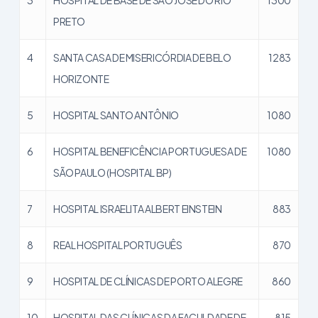
PRETO
4
SANTA CASA DE MISERICÓRDIA DE BELO
1283
HORIZONTE
5
HOSPITAL SANTO ANTÔNIO
1080
6
HOSPITAL BENEFICÊNCIA PORTUGUESA DE
1080
SÃO PAULO (HOSPITAL BP)
7
HOSPITAL ISRAELITA ALBERT EINSTEIN
883
8
REAL HOSPITAL PORTUGUÊS
870
9
HOSPITAL DE CLÍNICAS DE PORTO ALEGRE
860
10
HOSPITAL DAS CLÍNICAS DA FACULDADE DE
815