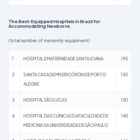
The Best-Equipped Hospitals in Brazil for
Accommodating Newborns
(total number of maternity equipment)
1
HOSPITAL E MATERNIDADE SANTA JOANA
195
2
SANTA CASA DE MISERICÓRDIA DE PORTO
150
ALEGRE
3
HOSPITAL SÃO LUCAS
150
4
HOSPITAL DAS CLÍNICAS DA FACULDADE DE
145
MEDICINA DA UNIVERSIDADE DE SÃO PAULO