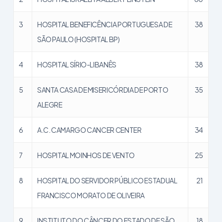
3
HOSPITAL BENEFICÊNCIA PORTUGUESA DE
38
SÃO PAULO (HOSPITAL BP)
4
HOSPITAL SÍRIO-LIBANÊS
38
5
SANTA CASA DE MISERICÓRDIA DE PORTO
35
ALEGRE
6
A.C. CAMARGO CANCER CENTER
34
7
HOSPITAL MOINHOS DE VENTO
25
8
HOSPITAL DO SERVIDOR PÚBLICO ESTADUAL
21
FRANCISCO MORATO DE OLIVEIRA
9
INSTITUTO DO CÂNCER DO ESTADO DE SÃO
18