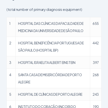
(total number of primary diagnosis equipment)
1
HOSPITAL DAS CLÍNICAS DA FACULDADE DE
655
MEDICINA DA UNIVERSIDADE DE SÃO PAULO
2
HOSPITAL BENEFICÊNCIA PORTUGUESA DE
442
SÃO PAULO (HOSPITAL BP)
3
HOSPITAL ISRAELITA ALBERT EINSTEIN
397
4
SANTA CASA DE MISERICÓRDIA DE PORTO
268
ALEGRE
5
HOSPITAL DE CLÍNICAS DE PORTO ALEGRE
243
6
INSTITUTO DO CORAÇÃO (INCOR) DO
190