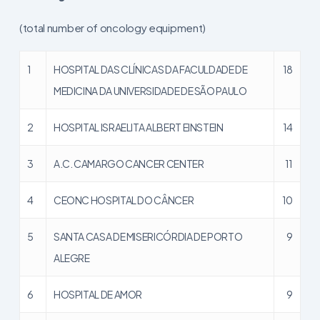
(total number of oncology equipment)
1
HOSPITAL DAS CLÍNICAS DA FACULDADE DE
18
MEDICINA DA UNIVERSIDADE DE SÃO PAULO
2
HOSPITAL ISRAELITA ALBERT EINSTEIN
14
3
A.C. CAMARGO CANCER CENTER
11
4
CEONC HOSPITAL DO CÂNCER
10
5
SANTA CASA DE MISERICÓRDIA DE PORTO
9
ALEGRE
6
HOSPITAL DE AMOR
9