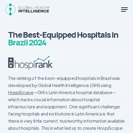
Skip
Men
to
main
Close
content
Menu
The Best-Equipped Hospitals in
Brazil 2024
The ranking of the best-equipped hospitals in Brazil was
developed by Global Health Intelligence (GHI) using
HospiScope
—GHI’s Latin America hospital database—
which tracks crucial information about hospital
infrastructure and equipment. One significant challenge
facing hospitals and institutions in Latin America is that
there is very little current, trustworthy information available
about hospitals. This is what led us to create HospiScope