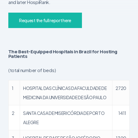
and later HospiRank.
Request the full report here
The Best-Equipped Hospitals in Brazil for Hosting
Patients
(total number of beds)
1
HOSPITAL DAS CLÍNICAS DA FACULDADE DE
2720
MEDICINA DA UNIVERSIDADE DE SÃO PAULO
2
SANTA CASA DE MISERICÓRDIA DE PORTO
1411
ALEGRE
3
HOSPITAL DE BASE DE SÃO JOSÉ DO RIO
1300