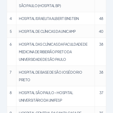
SÃO PAULO (HOSPITAL BP)
4
HOSPITAL ISRAELITA ALBERT EINSTEIN
48
5
HOSPITAL DE CLÍNICAS DA UNICAMP
40
6
HOSPITAL DAS CLÍNICAS DA FACULDADE DE
38
MEDICINA DE RIBEIRÃO PRETO DA
UNIVERSIDADE DE SÃO PAULO
7
HOSPITAL DE BASE DE SÃO JOSÉ DO RIO
38
PRETO
8
HOSPITAL SÃO PAULO – HOSPITAL
37
UNIVERSITÁRIO DA UNIFESP
9
HOSPITAL CENTRAL DA SANTA CASA DE
35