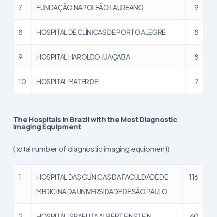
7
FUNDAÇÃO NAPOLEÃO LAUREANO
9
8
HOSPITAL DE CLÍNICAS DE PORTO ALEGRE
8
9
HOSPITAL HAROLDO JUAÇABA
8
10
HOSPITAL MATER DEI
7
The Hospitals in Brazil with the Most Diagnostic
Imaging Equipment
(total number of diagnostic imaging equipment)
1
HOSPITAL DAS CLÍNICAS DA FACULDADE DE
116
MEDICINA DA UNIVERSIDADE DE SÃO PAULO
2
HOSPITAL ISRAELITA ALBERT EINSTEIN
60