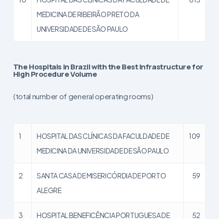
MEDICINA DE RIBEIRÃO PRETO DA
UNIVERSIDADE DE SÃO PAULO
The Hospitals in Brazil with the Best Infrastructure for
High Procedure Volume
(total number of general operating rooms)
1
HOSPITAL DAS CLÍNICAS DA FACULDADE DE
109
MEDICINA DA UNIVERSIDADE DE SÃO PAULO
2
SANTA CASA DE MISERICÓRDIA DE PORTO
59
ALEGRE
3
HOSPITAL BENEFICÊNCIA PORTUGUESA DE
52