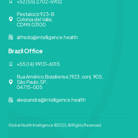
+52 (55) 2702-5902
Pestalozzi 923-B
Colonia del Valle,
CDMX 03100
alfredo@intelligence.health
Brazil Office
+55 (14) 99131-6015
Rua Américo Brasiliense,1923, conj. 905,
São Paulo,SP,
04715-005
alessandra@intelligence.health
Global Health Intelligence ©2025, All Rights Reserved.