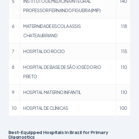
5
INSTITUTO DE MEDICINA INTEGRAL
140
PROFESSOR FERNANDO FIGUEIRA (IMIP)
6
MATERNIDADE ESCOLA ASSIS
118
CHATEAUBRIAND
7
HOSPITAL DO ROCIO
115
8
HOSPITAL DE BASE DE SÃO JOSÉ DO RIO
110
PRETO
9
HOSPITAL MATERNO INFANTIL
110
10
HOSPITAL DE CLÍNICAS
100
Best-Equipped Hospitals in Brazil for Primary
Diagnostics