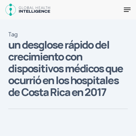
Skip
Men
to
main
Close
content
Menu
Tag
un desglose rápido del
crecimiento con
dispositivos médicos que
ocurrió en los hospitales
de Costa Rica en 2017