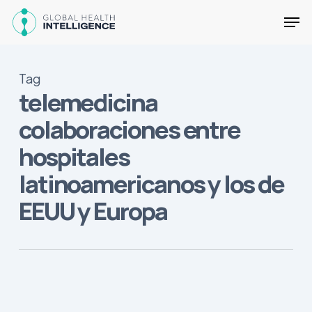
Skip
Men
to
main
Close
content
Menu
Tag
telemedicina
colaboraciones entre
hospitales
latinoamericanos y los de
EEUU y Europa