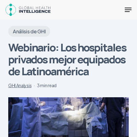
Skip
Men
to
main
Close
content
Menu
Análisis de GHI
Webinario: Los hospitales
privados mejor equipados
de Latinoamérica
GHI Analysis
3 min read