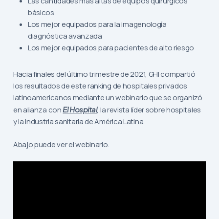
Las cantidades más altas de equipos quirúrgicos
básicos
Los mejor equipados para la imagenología
diagnóstica avanzada
Los mejor equipados para pacientes de alto riesgo
Hacia finales del último trimestre de 2021, GHI compartió
los resultados de este ranking de hospitales privados
latinoamericanos mediante un webinario que se organizó
en alianza con
El Hospital
, la revista líder sobre hospitales
y la industria sanitaria de América Latina.
Abajo puede ver el webinario.