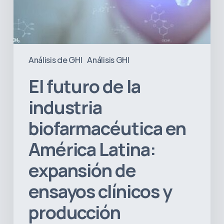
de
ensayos
clínicos
y
producción
Análisis de GHI
Análisis GHI
El futuro de la
industria
biofarmacéutica en
América Latina:
expansión de
ensayos clínicos y
producción