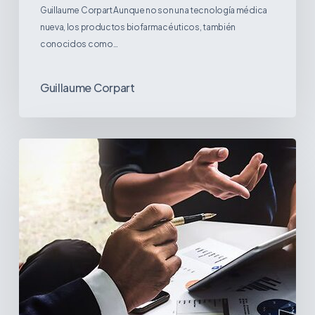
Guillaume Corpart Aunque no son una tecnología médica
nueva, los productos biofarmacéuticos, también
conocidos como…
Guillaume Corpart
Estrategias
para
lidiar
con
la
incertidumbre
arancelaria