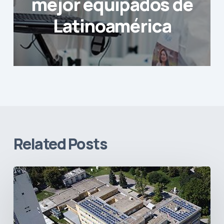
mejor equipados de
Latinoamérica
Related Posts
Sostenibilidad
en
el
sector
de