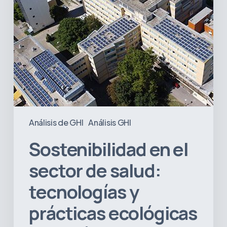
salud:
tecnologías
y
prácticas
ecológicas
en
América
Latina
Análisis de GHI
Análisis GHI
Sostenibilidad en el
sector de salud:
tecnologías y
prácticas ecológicas