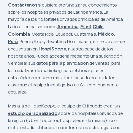
Contáctenos
si quisiera profundizar su conocimiento
sobre los hospitales privados de Latinoamérica. La
mayoría de los hospitales privados principales de América
Latina —en países como
Argentina
,
Brasil
,
Chile
,
Colombia
, Costa Rica, Ecuador, Guatemala,
México
,
Perú
, Puerto Rico y República Dominicana, entre otros— se
encuentran en
HospiScope
, nuestra base de datos
hospitalarios. Puede accederla mediante una suscripción
y emplear sus datos para la planificación de ventas, para
las iniciativas de
marketing
, para elaborar planes
estratégicos y mucho más, todo basado en los datos
clave que el equipo investigativo de GHI continuamente
actualiza.
Más allá de HospiScope, el equipo de GHI puede crear un
estudio personalizado
sobre los hospitales privados de
la región (o bien todos los hospitales en la misma): con
dicho estudio obtendrá todos los datos estrategias que