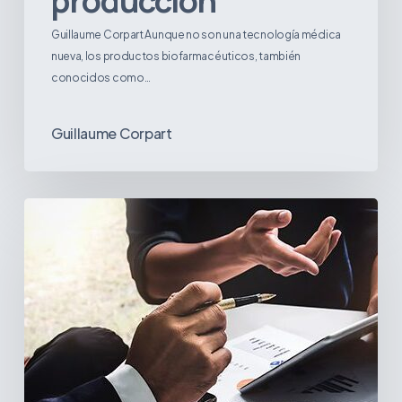
producción
Guillaume Corpart Aunque no son una tecnología médica
nueva, los productos biofarmacéuticos, también
conocidos como…
Guillaume Corpart
Estrategias
para
lidiar
con
la
incertidumbre
arancelaria