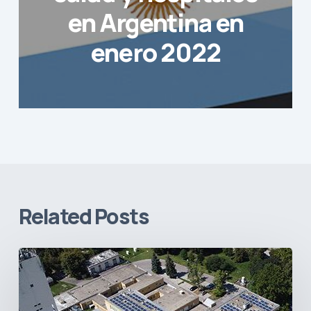
en Argentina en
enero 2022
Related Posts
Sostenibilidad
en
el
sector