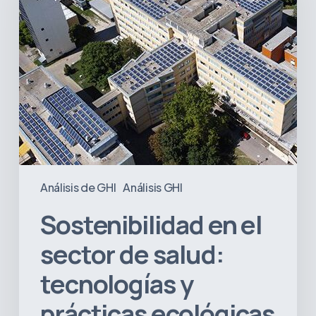
de
salud:
tecnologías
y
prácticas
ecológicas
en
América
Latina
Análisis de GHI
Análisis GHI
Sostenibilidad en el
sector de salud:
tecnologías y
prácticas ecológicas