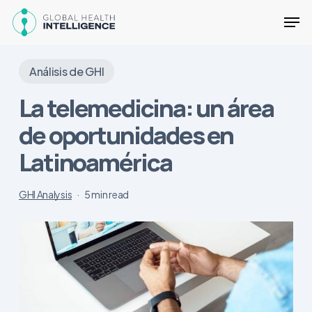
Skip
Men
to
main
Close
content
Menu
Análisis de GHI
La telemedicina: un área
de oportunidades en
Latinoamérica
GHI Analysis
5 min read