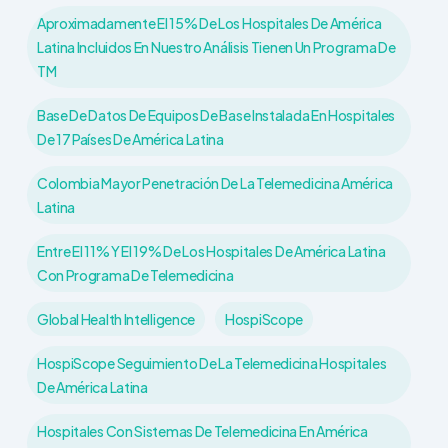
Aproximadamente El 15% De Los Hospitales De América
Latina Incluidos En Nuestro Análisis Tienen Un Programa De
TM
Base De Datos De Equipos De Base Instalada En Hospitales
De 17 Países De América Latina
Colombia Mayor Penetración De La Telemedicina América
Latina
Entre El 11% Y El 19% De Los Hospitales De América Latina
Con Programa De Telemedicina
Global Health Intelligence
HospiScope
HospiScope Seguimiento De La Telemedicina Hospitales
De América Latina
Hospitales Con Sistemas De Telemedicina En América