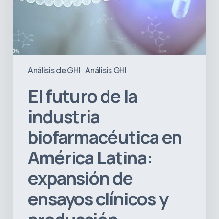
expansión
de
ensayos
clínicos
y
producción
Análisis de GHI
Análisis GHI
El futuro de la
industria
biofarmacéutica en
América Latina:
expansión de
ensayos clínicos y