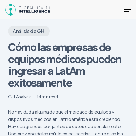
Skip
Men
to
main
Close
content
Menu
Análisis de GHI
Cómo las empresas de
equipos médicos pueden
ingresar a LatAm
exitosamente
GHI Analysis
14 min read
No hay duda alguna de que el mercado de equipos y
dispositivos médicos en Latinoamérica está creciendo.
Hay dos grandes conjuntos de datos que señalan esto.
Uno proviene de las múltiples categorías —entre ellas las