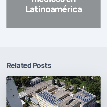
Latinoamérica
Related Posts
Sostenibilidad
en
el
sector
de