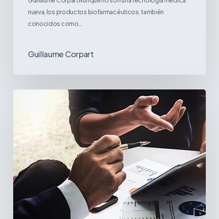
Guillaume Corpart Aunque no son una tecnología médica
nueva, los productos biofarmacéuticos, también
conocidos como…
Guillaume Corpart
Estrategias
para
lidiar
con
la
incertidumbre
arancelaria