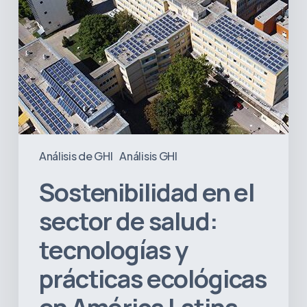
salud:
tecnologías
y
prácticas
ecológicas
en
América
Latina
Análisis de GHI
Análisis GHI
Sostenibilidad en el
sector de salud:
tecnologías y
prácticas ecológicas