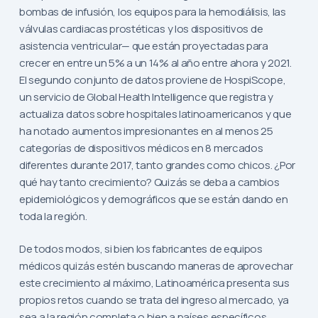
bombas de infusión, los equipos para la hemodiálisis, las
válvulas cardiacas prostéticas y los dispositivos de
asistencia ventricular— que están proyectadas para
crecer en entre un 5% a un 14% al año entre ahora y 2021.
El segundo conjunto de datos proviene de HospiScope,
un servicio de Global Health Intelligence que registra y
actualiza datos sobre hospitales latinoamericanos y que
ha notado aumentos impresionantes en al menos 25
categorías de dispositivos médicos en 8 mercados
diferentes durante 2017, tanto grandes como chicos. ¿Por
qué hay tanto crecimiento? Quizás se deba a cambios
epidemiológicos y demográficos que se están dando en
toda la región.
De todos modos, si bien los fabricantes de equipos
médicos quizás estén buscando maneras de aprovechar
este crecimiento al máximo, Latinoamérica presenta sus
propios retos cuando se trata del ingreso al mercado, ya
sea a la región completa o bien a países específicos.