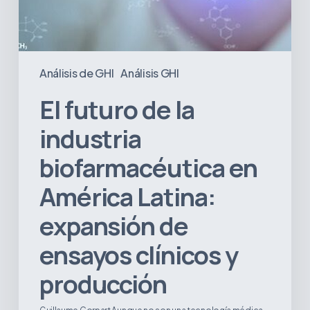
ensayos
clínicos
y
producción
Análisis de GHI
Análisis GHI
El futuro de la
industria
biofarmacéutica en
América Latina:
expansión de
ensayos clínicos y
producción