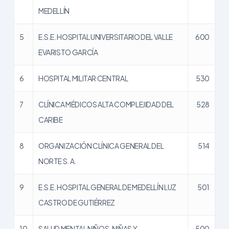
MEDELLÍN
5
E.S.E. HOSPITAL UNIVERSITARIO DEL VALLE
600
EVARISTO GARCÍA
6
HOSPITAL MILITAR CENTRAL
530
7
CLÍNICA MÉDICOS ALTA COMPLEJIDAD DEL
528
CARIBE
8
ORGANIZACIÓN CLÍNICA GENERAL DEL
514
NORTE S. A.
9
E.S.E. HOSPITAL GENERAL DE MEDELLÍN LUZ
501
CASTRO DE GUTIÉRREZ
10
SALUD MENTAL NIÑOS, NIÑAS Y
500