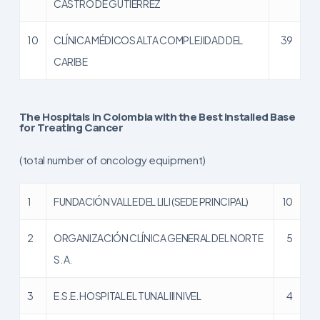
CASTRO DE GUTIÉRREZ
10
CLÍNICA MÉDICOS ALTA COMPLEJIDAD DEL
39
CARIBE
The Hospitals in Colombia with the Best Installed Base
for Treating Cancer
(total number of oncology equipment)
1
FUNDACIÓN VALLE DEL LILI (SEDE PRINCIPAL)
10
2
ORGANIZACIÓN CLÍNICA GENERAL DEL NORTE
5
S. A.
3
E.S.E. HOSPITAL EL TUNAL III NIVEL
4