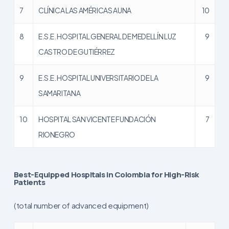
7
CLÍNICA LAS AMÉRICAS AUNA
10
8
E.S.E. HOSPITAL GENERAL DE MEDELLÍN LUZ
9
CASTRO DE GUTIÉRREZ
9
E.S.E. HOSPITAL UNIVERSITARIO DE LA
9
SAMARITANA
10
HOSPITAL SAN VICENTE FUNDACIÓN
7
RIONEGRO
Best-Equipped Hospitals in Colombia for High-Risk
Patients
(total number of advanced equipment)