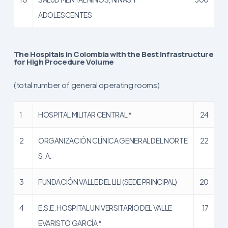
ADOLESCENTES
The Hospitals in Colombia with the Best Infrastructure
for High Procedure Volume
(total number of general operating rooms)
1
HOSPITAL MILITAR CENTRAL *
24
2
ORGANIZACIÓN CLÍNICA GENERAL DEL NORTE
22
S. A.
3
FUNDACIÓN VALLE DEL LILI (SEDE PRINCIPAL)
20
4
E.S.E. HOSPITAL UNIVERSITARIO DEL VALLE
17
EVARISTO GARCÍA *