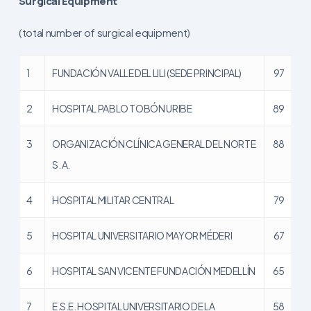
Surgical Equipment
(total number of surgical equipment)
1
FUNDACIÓN VALLE DEL LILI (SEDE PRINCIPAL)
97
2
HOSPITAL PABLO TOBÓN URIBE
89
3
ORGANIZACIÓN CLÍNICA GENERAL DEL NORTE
88
S. A.
4
HOSPITAL MILITAR CENTRAL
79
5
HOSPITAL UNIVERSITARIO MAYOR MÉDERI
67
6
HOSPITAL SAN VICENTE FUNDACIÓN MEDELLÍN
65
7
E.S.E. HOSPITAL UNIVERSITARIO DE LA
58