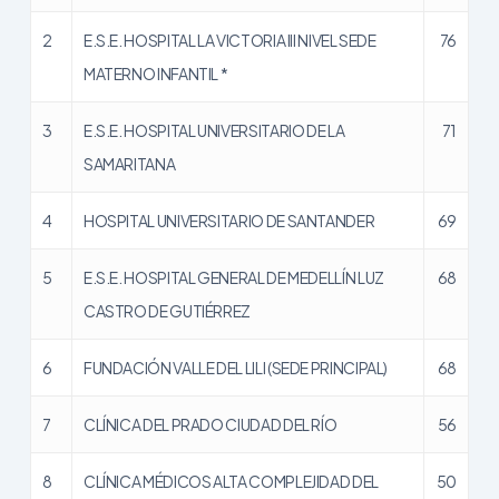
2
E.S.E. HOSPITAL LA VICTORIA III NIVEL SEDE
76
MATERNO INFANTIL *
3
E.S.E. HOSPITAL UNIVERSITARIO DE LA
71
SAMARITANA
4
HOSPITAL UNIVERSITARIO DE SANTANDER
69
5
E.S.E. HOSPITAL GENERAL DE MEDELLÍN LUZ
68
CASTRO DE GUTIÉRREZ
6
FUNDACIÓN VALLE DEL LILI (SEDE PRINCIPAL)
68
7
CLÍNICA DEL PRADO CIUDAD DEL RÍO
56
8
CLÍNICA MÉDICOS ALTA COMPLEJIDAD DEL
50