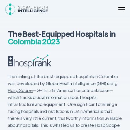
Skip
Men
to
main
Close
content
Menu
The Best-Equipped Hospitals in
Colombia 2023
The ranking of the best-equipped hospitals in Colombia
was developed by Global Health Intelligence (GHI) using
HospiScope
—GHI’s Latin America hospital database—
which tracks crucial information about hospital
infrastructure and equipment. One significant challenge
facing hospitals and institutions in Latin America is that
there is very little current, trustworthy information available
about hospitals. This is what led us to create HospiScope