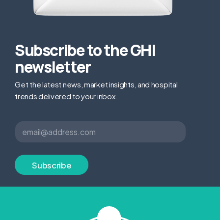
Subscribe to the GHI
newsletter
Get the latest news, market insights, and hospital
trends delivered to your inbox.
*
E
E
m
m
a
a
i
i
l
Subscribe
l
*
E
m
a
i
l