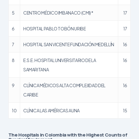
5
CENTRO MÉDICO IMBANACO (CMI) *
17
6
HOSPITAL PABLO TOBÓN URIBE
17
7
HOSPITAL SAN VICENTE FUNDACIÓN MEDELLÍN
16
8
E.S.E. HOSPITAL UNIVERSITARIO DE LA
16
SAMARITANA
9
CLÍNICA MÉDICOS ALTA COMPLEJIDAD DEL
16
CARIBE
10
CLÍNICA LAS AMÉRICAS AUNA
15
The Hospitals in Colombia with the Highest Counts of