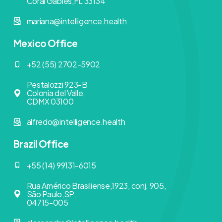
Coral Gables,FL 33134
mariana@intelligence.health
Mexico Office
+52 (55) 2702-5902
Pestalozzi 923-B
Colonia del Valle,
CDMX 03100
alfredo@intelligence.health
Brazil Office
+55 (14) 99131-6015
Rua Américo Brasiliense,1923, conj. 905,
São Paulo,SP,
04715-005