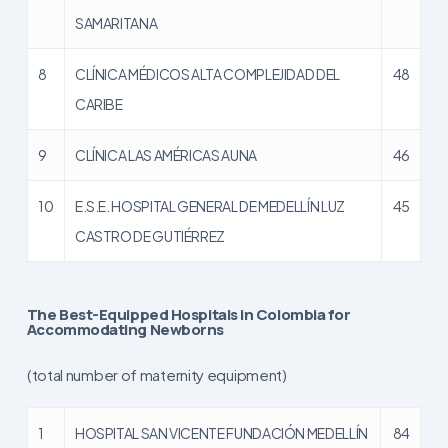
SAMARITANA
8
CLÍNICA MÉDICOS ALTA COMPLEJIDAD DEL
48
CARIBE
9
CLÍNICA LAS AMÉRICAS AUNA
46
10
E.S.E. HOSPITAL GENERAL DE MEDELLÍN LUZ
45
CASTRO DE GUTIÉRREZ
The Best-Equipped Hospitals in Colombia for
Accommodating Newborns
(total number of maternity equipment)
1
HOSPITAL SAN VICENTE FUNDACIÓN MEDELLÍN
84