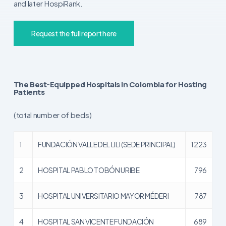
and later HospiRank.
Request the full report here
The Best-Equipped Hospitals in Colombia for Hosting
Patients
(total number of beds)
1
FUNDACIÓN VALLE DEL LILI (SEDE PRINCIPAL)
1223
2
HOSPITAL PABLO TOBÓN URIBE
796
3
HOSPITAL UNIVERSITARIO MAYOR MÉDERI
787
4
HOSPITAL SAN VICENTE FUNDACIÓN
689