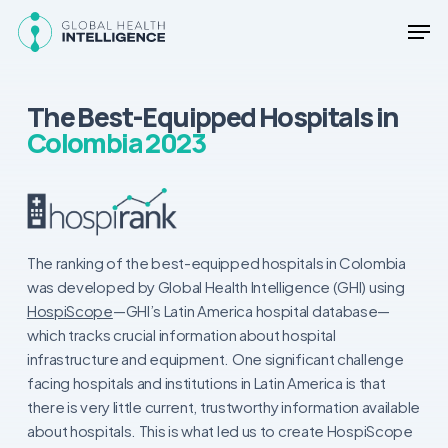
Skip
Men
to
main
Close
content
Menu
The Best-Equipped Hospitals in
Colombia 2023
The ranking of the best-equipped hospitals in Colombia
was developed by Global Health Intelligence (GHI) using
HospiScope
—GHI’s Latin America hospital database—
which tracks crucial information about hospital
infrastructure and equipment. One significant challenge
facing hospitals and institutions in Latin America is that
there is very little current, trustworthy information available
about hospitals. This is what led us to create HospiScope