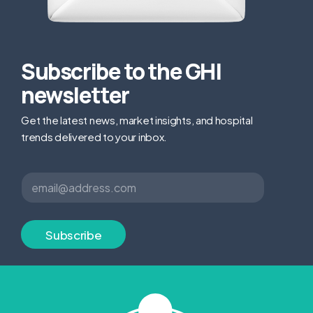
Subscribe to the GHI
newsletter
Get the latest news, market insights, and hospital
trends delivered to your inbox.
E
E
m
m
a
a
i
i
l
l
Subscribe
*
*
E
m
a
i
l