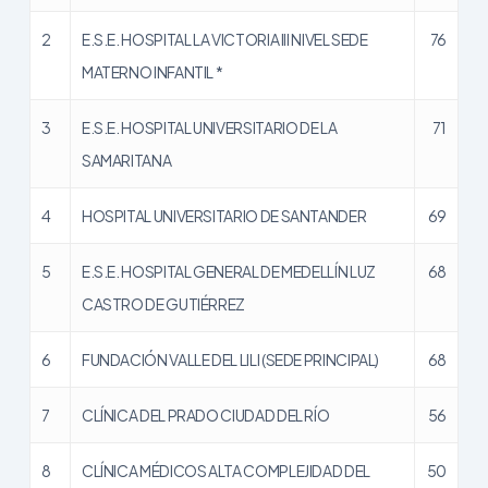
2
E.S.E. HOSPITAL LA VICTORIA III NIVEL SEDE
76
MATERNO INFANTIL *
3
E.S.E. HOSPITAL UNIVERSITARIO DE LA
71
SAMARITANA
4
HOSPITAL UNIVERSITARIO DE SANTANDER
69
5
E.S.E. HOSPITAL GENERAL DE MEDELLÍN LUZ
68
CASTRO DE GUTIÉRREZ
6
FUNDACIÓN VALLE DEL LILI (SEDE PRINCIPAL)
68
7
CLÍNICA DEL PRADO CIUDAD DEL RÍO
56
8
CLÍNICA MÉDICOS ALTA COMPLEJIDAD DEL
50