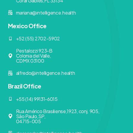
Coral Gables,FL 33134
mariana@intelligence.health
Mexico Office
+52 (55) 2702-5902
Pestalozzi 923-B
Colonia del Valle,
CDMX 03100
alfredo@intelligence.health
Brazil Office
+55 (14) 99131-6015
Rua Américo Brasiliense,1923, conj. 905,
São Paulo,SP,
04715-005