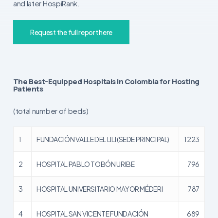
and later HospiRank.
Request the full report here
The Best-Equipped Hospitals in Colombia for Hosting
Patients
(total number of beds)
1
FUNDACIÓN VALLE DEL LILI (SEDE PRINCIPAL)
1223
2
HOSPITAL PABLO TOBÓN URIBE
796
3
HOSPITAL UNIVERSITARIO MAYOR MÉDERI
787
4
HOSPITAL SAN VICENTE FUNDACIÓN
689