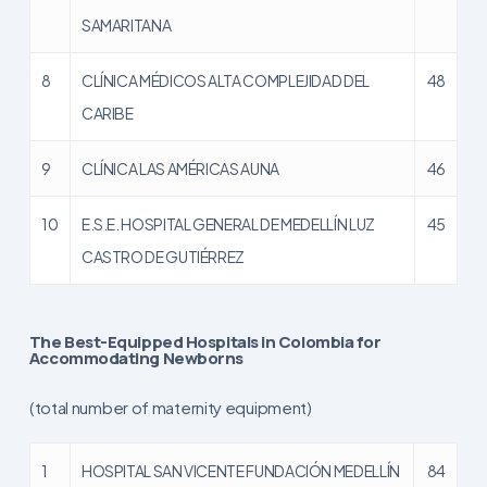
SAMARITANA
8
CLÍNICA MÉDICOS ALTA COMPLEJIDAD DEL
48
CARIBE
9
CLÍNICA LAS AMÉRICAS AUNA
46
10
E.S.E. HOSPITAL GENERAL DE MEDELLÍN LUZ
45
CASTRO DE GUTIÉRREZ
The Best-Equipped Hospitals in Colombia for
Accommodating Newborns
(total number of maternity equipment)
1
HOSPITAL SAN VICENTE FUNDACIÓN MEDELLÍN
84