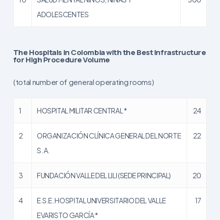
ADOLESCENTES
The Hospitals in Colombia with the Best Infrastructure
for High Procedure Volume
(total number of general operating rooms)
1
HOSPITAL MILITAR CENTRAL *
24
2
ORGANIZACIÓN CLÍNICA GENERAL DEL NORTE
22
S. A.
3
FUNDACIÓN VALLE DEL LILI (SEDE PRINCIPAL)
20
4
E.S.E. HOSPITAL UNIVERSITARIO DEL VALLE
17
EVARISTO GARCÍA *