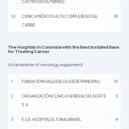
CASTRO DE GUTIÉRREZ
10
CLÍNICA MÉDICOS ALTA COMPLEJIDAD DEL
39
CARIBE
The Hospitals in Colombia with the Best Installed Base
for Treating Cancer
(total number of oncology equipment)
1
FUNDACIÓN VALLE DEL LILI (SEDE PRINCIPAL)
10
2
ORGANIZACIÓN CLÍNICA GENERAL DEL NORTE
5
S. A.
3
E.S.E. HOSPITAL EL TUNAL III NIVEL
4