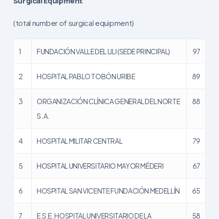
Surgical Equipment
(total number of surgical equipment)
1
FUNDACIÓN VALLE DEL LILI (SEDE PRINCIPAL)
97
2
HOSPITAL PABLO TOBÓN URIBE
89
3
ORGANIZACIÓN CLÍNICA GENERAL DEL NORTE
88
S. A.
4
HOSPITAL MILITAR CENTRAL
79
5
HOSPITAL UNIVERSITARIO MAYOR MÉDERI
67
6
HOSPITAL SAN VICENTE FUNDACIÓN MEDELLÍN
65
7
E.S.E. HOSPITAL UNIVERSITARIO DE LA
58