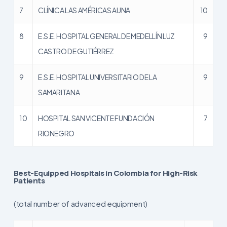
7
CLÍNICA LAS AMÉRICAS AUNA
10
8
E.S.E. HOSPITAL GENERAL DE MEDELLÍN LUZ
9
CASTRO DE GUTIÉRREZ
9
E.S.E. HOSPITAL UNIVERSITARIO DE LA
9
SAMARITANA
10
HOSPITAL SAN VICENTE FUNDACIÓN
7
RIONEGRO
Best-Equipped Hospitals in Colombia for High-Risk
Patients
(total number of advanced equipment)