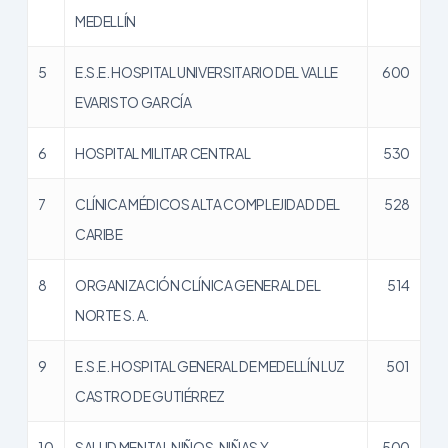
MEDELLÍN
5
E.S.E. HOSPITAL UNIVERSITARIO DEL VALLE
600
EVARISTO GARCÍA
6
HOSPITAL MILITAR CENTRAL
530
7
CLÍNICA MÉDICOS ALTA COMPLEJIDAD DEL
528
CARIBE
8
ORGANIZACIÓN CLÍNICA GENERAL DEL
514
NORTE S. A.
9
E.S.E. HOSPITAL GENERAL DE MEDELLÍN LUZ
501
CASTRO DE GUTIÉRREZ
10
SALUD MENTAL NIÑOS, NIÑAS Y
500