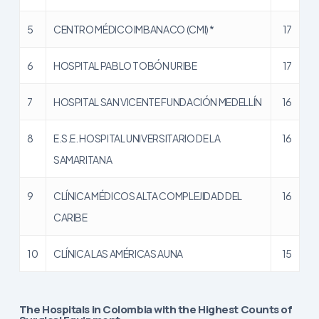
5
CENTRO MÉDICO IMBANACO (CMI) *
17
6
HOSPITAL PABLO TOBÓN URIBE
17
7
HOSPITAL SAN VICENTE FUNDACIÓN MEDELLÍN
16
8
E.S.E. HOSPITAL UNIVERSITARIO DE LA
16
SAMARITANA
9
CLÍNICA MÉDICOS ALTA COMPLEJIDAD DEL
16
CARIBE
10
CLÍNICA LAS AMÉRICAS AUNA
15
The Hospitals in Colombia with the Highest Counts of