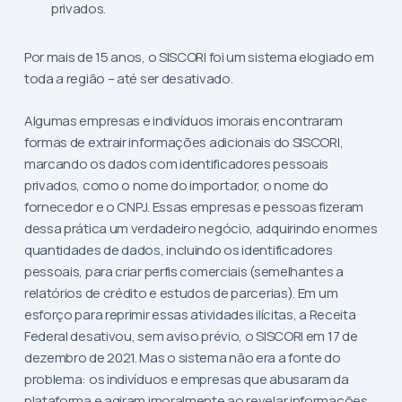
privados.
Por mais de 15 anos, o SISCORI foi um sistema elogiado em
toda a região – até ser desativado.
Algumas empresas e indivíduos imorais encontraram
formas de extrair informações adicionais do SISCORI,
marcando os dados com identificadores pessoais
privados, como o nome do importador, o nome do
fornecedor e o CNPJ. Essas empresas e pessoas fizeram
dessa prática um verdadeiro negócio, adquirindo enormes
quantidades de dados, incluindo os identificadores
pessoais, para criar perfis comerciais (semelhantes a
relatórios de crédito e estudos de parcerias). Em um
esforço para reprimir essas atividades ilícitas, a Receita
Federal desativou, sem aviso prévio, o SISCORI em 17 de
dezembro de 2021. Mas o sistema não era a fonte do
problema: os indivíduos e empresas que abusaram da
plataforma e agiram imoralmente ao revelar informações