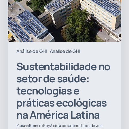
ecológicas
na
América
Latina
Análise de GHI
Análise de GHI
Sustentabilidade no
setor de saúde:
tecnologias e
práticas ecológicas
na América Latina
Mariana Romero Roy A ideia de sustentabilidade vem