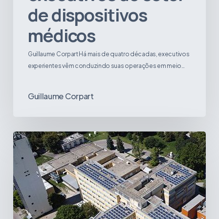
de dispositivos
para
executivos
médicos
do
setor
Guillaume Corpart Há mais de quatro décadas, executivos
de
experientes vêm conduzindo suas operações em meio…
dispositivos
médicos
Guillaume Corpart
Sustentabilidade
no
setor
de
saúde:
tecnologias
e
práticas