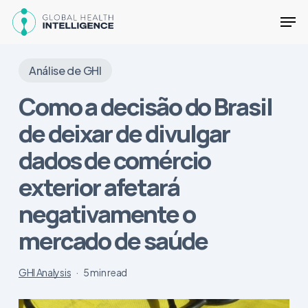
Skip
Men
to
main
Close
content
Menu
Análise de GHI
Como a decisão do Brasil
de deixar de divulgar
dados de comércio
exterior afetará
negativamente o
mercado de saúde
GHI Analysis
5 min read