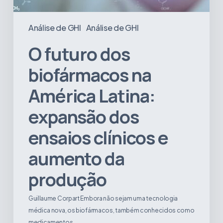
da
produção
Análise de GHI
Análise de GHI
O futuro dos
biofármacos na
América Latina:
expansão dos
ensaios clínicos e
aumento da
produção
Guillaume Corpart Embora não sejam uma tecnologia
médica nova, os biofármacos, também conhecidos como
medicamentos…