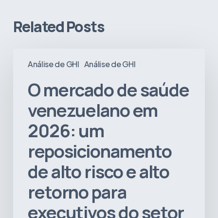
Related Posts
O
Análise de GHI
Análise de GHI
mercado
de
O mercado de saúde
saúde
venezuelano
venezuelano em
em
2026: um
2026:
um
reposicionamento
reposicionamento
de
de alto risco e alto
alto
risco
retorno para
e
executivos do setor
alto
retorno