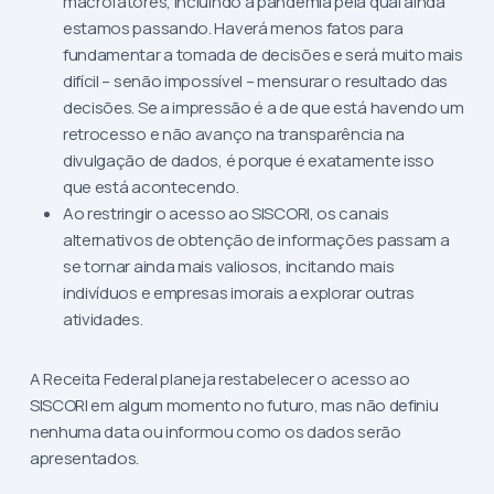
macrofatores, incluindo a pandemia pela qual ainda
estamos passando. Haverá menos fatos para
fundamentar a tomada de decisões e será muito mais
difícil – senão impossível – mensurar o resultado das
decisões. Se a impressão é a de que está havendo um
retrocesso e não avanço na transparência na
divulgação de dados, é porque é exatamente isso
que está acontecendo.
Ao restringir o acesso ao SISCORI, os canais
alternativos de obtenção de informações passam a
se tornar ainda mais valiosos, incitando mais
indivíduos e empresas imorais a explorar outras
atividades.
A Receita Federal planeja restabelecer o acesso ao
SISCORI em algum momento no futuro, mas não definiu
nenhuma data ou informou como os dados serão
apresentados.