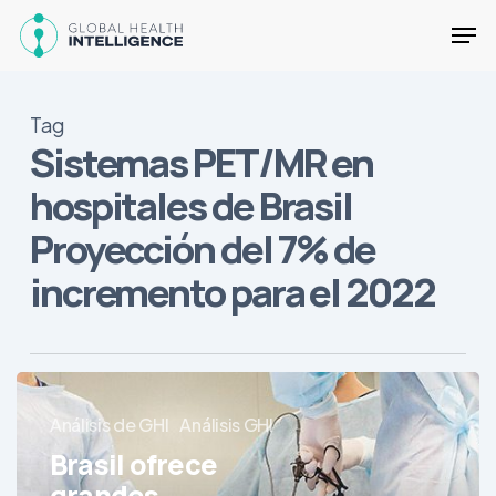
Skip
Men
to
main
Close
content
Menu
Tag
Sistemas PET/MR en
hospitales de Brasil
Proyección del 7% de
incremento para el 2022
Brasil
ofrece
Análisis de GHI
Análisis GHI
grandes
Brasil ofrece
oportunidades
grandes
para