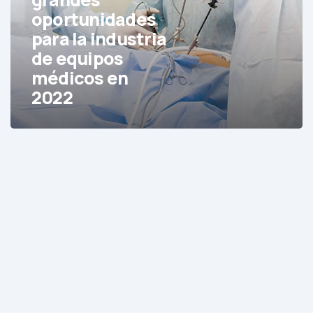
la
oportunidades
industria
para la industria
de
de equipos
equipos
médicos en
médicos
2022
en
2022