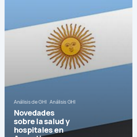
en
enero
2022
Análisis de GHI
Análisis GHI
Novedades
sobre la salud y
hospitales en