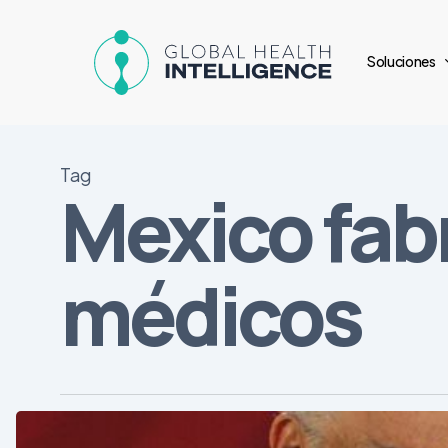
Skip
to
Soluciones
main
content
Tag
Mexico fab
médicos
El