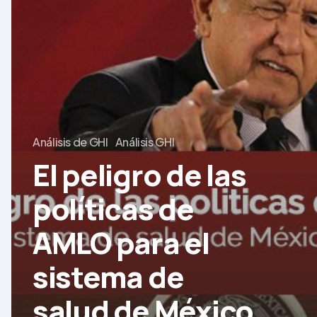
peligro
de
las
políticas
de
AMLO
para
Análisis de GHI
Análisis GHI
el
El peligro de las
sistema
de
políticas de
salud
AMLO para el
de
México
sistema de
salud de México