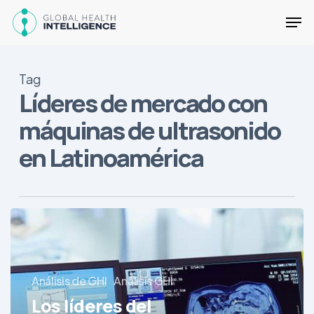
Skip
Men
to
main
Close
content
Menu
Tag
Líderes de mercado con
máquinas de ultrasonido
en Latinoamérica
Los
líderes
del
mercado
Análisis de GHI
Análisis GHI
de
equipos
Los líderes del