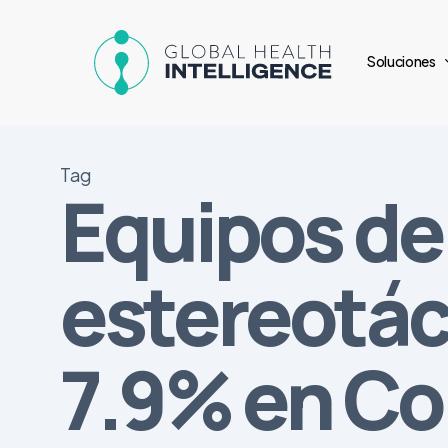
Skip
to
Soluciones
main
content
Tag
Equipos d
estereotác
7.9% en Co