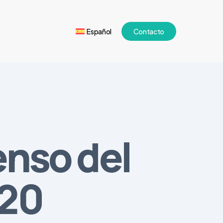
Español
Contacto
enso del
020