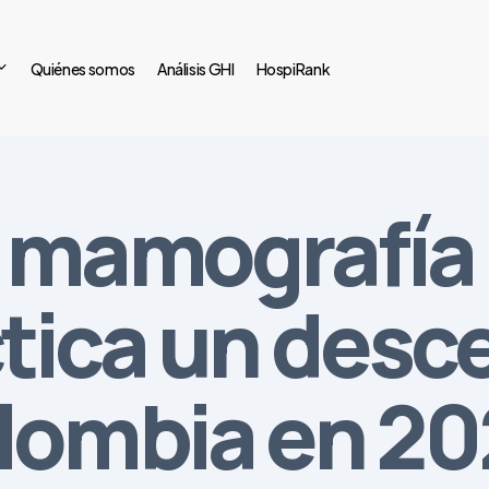
Quiénes somos
Análisis GHI
HospiRank
e mamografía
tica un desc
lombia en 2