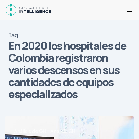
Skip
Men
to
main
Close
content
Menu
Tag
En 2020 los hospitales de
Colombia registraron
varios descensos en sus
cantidades de equipos
especializados
En
2020
Análisis de GHI
Análisis GHI
el