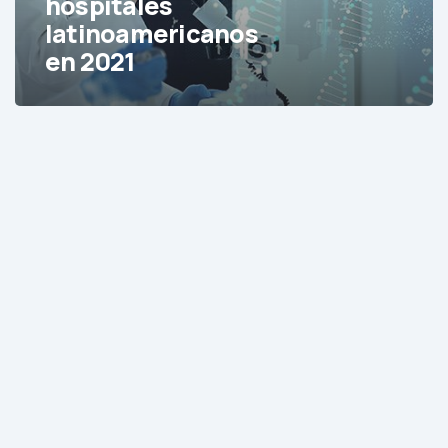
hospitales
2021
latinoamericanos
en 2021