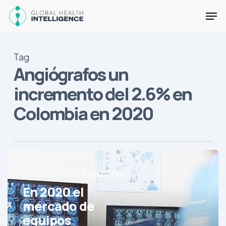
Skip
Men
to
main
Close
content
Menu
Tag
Angiógrafos un
incremento del 2.6% en
Colombia en 2020
En
2020
Análisis de GHI
Análisis GHI
el
En 2020 el
mercado
mercado de
de
equipos
equipos