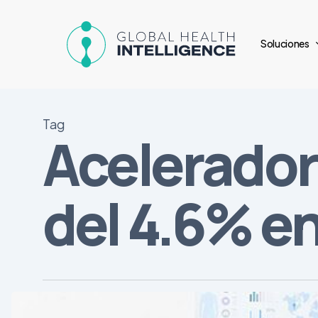
Skip
to
Soluciones
main
content
Tag
Acelerador
del 4.6% e
En