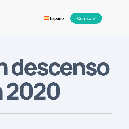
Español
Contacto
un descenso
n 2020