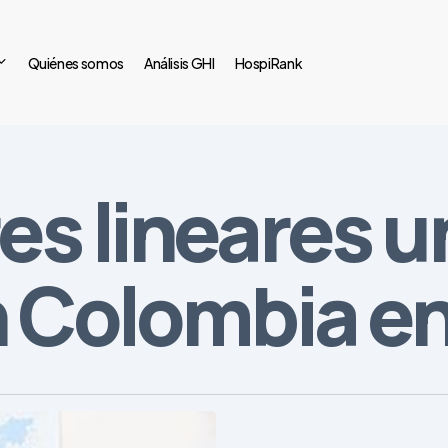
Quiénes somos
Análisis GHI
HospiRank
es lineares 
n Colombia e