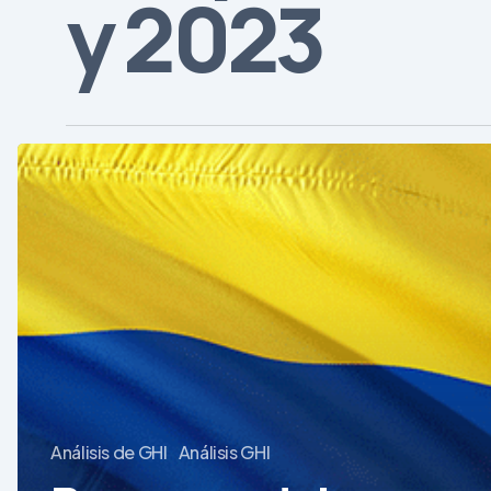
y 2023
Resumen
del
mercado
de
equipos
médicos
en
Colombia
Análisis de GHI
Análisis GHI