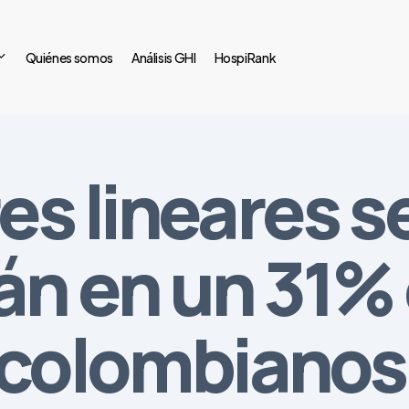
Quiénes somos
Análisis GHI
HospiRank
es lineares s
án en un 31% 
 colombianos