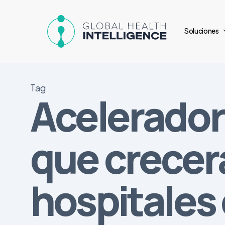
Skip
to
Soluciones
main
content
Tag
Acelerador
que crecer
hospitales