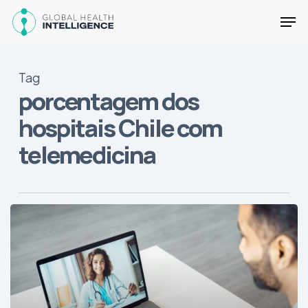
Skip
Men
to
main
Close
content
Menu
Tag
porcentagem dos
hospitais Chile com
telemedicina
Telemedicina,
uma
área
de
oportunidades