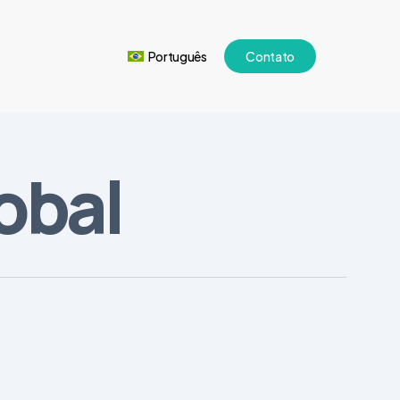
Português
Contato
lobal