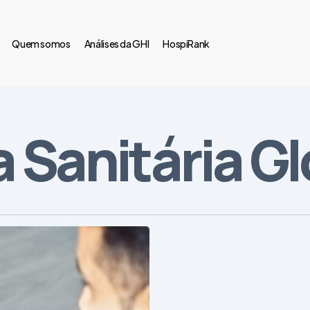
Quem somos
Análises da GHI
HospiRank
a Sanitária G