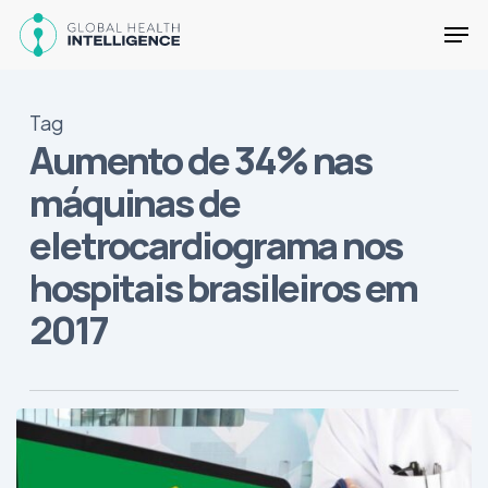
Skip
Men
to
main
Close
content
Menu
Tag
Aumento de 34% nas
máquinas de
eletrocardiograma nos
hospitais brasileiros em
2017
Principais
tendências
do