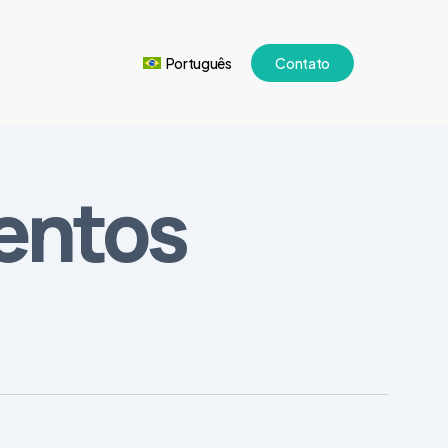
Português
Contato
entos