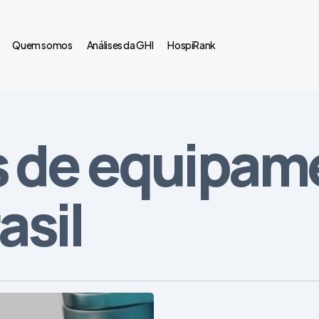
Quem somos
Análises da GHI
HospiRank
s de equipam
asil