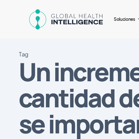
Skip
to
Soluciones
main
content
Tag
Un increme
cantidad 
se importa