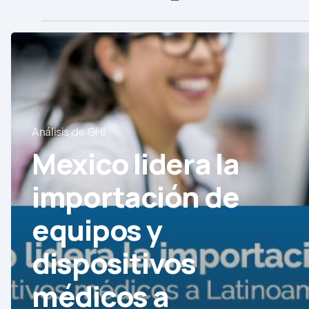
Mexico
lidera
la
importación
de
Análisis de GHI
equipos
Mexico lidera la
y
importación de
dispositivos
médicos
equipos y
a
Latinoamérica
dispositivos
en
médicos a
2018