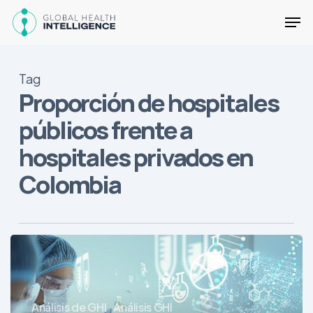
Skip
Men
to
main
Close
content
Menu
Tag
Proporción de hospitales
públicos frente a
hospitales privados en
Colombia
Un
vistazo
de
datos
Análisis de GHI
Análisis GHI
sobre