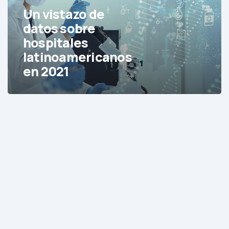
hospitales
Un vistazo de
latinoamericanos
datos sobre
en
hospitales
2021
latinoamericanos
en 2021