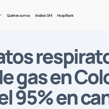
Quiénes somos
Análisis GHI
HospiRank
tos respirato
e gas en Col
l 95% en ca