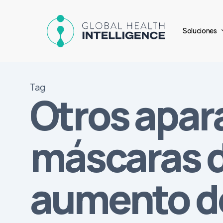
Skip
to
Soluciones
main
content
Tag
Otros apara
máscaras d
aumento de