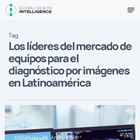
Skip
Men
to
main
Close
content
Menu
Tag
Los líderes del mercado de
equipos para el
diagnóstico por imágenes
en Latinoamérica
Los
líderes
del
mercado
Análisis de GHI
Análisis GHI
de