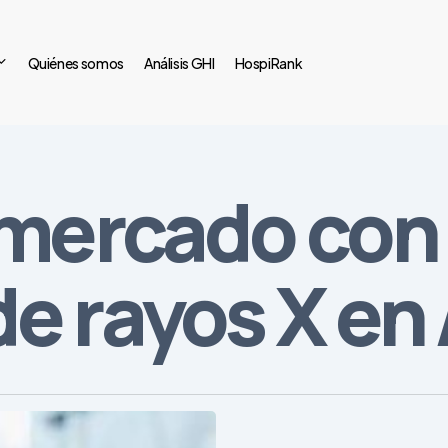
Quiénes somos
Análisis GHI
HospiRank
 mercado con 
e rayos X en