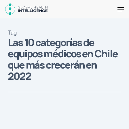
Skip
Men
to
main
Close
content
Menu
Tag
Las 10 categorías de
equipos médicos en Chile
que más crecerán en
2022