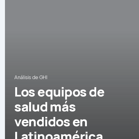
equipos
de
salud
más
vendidos
en
Latinoamérica
Análisis de GHI
Los equipos de
salud más
vendidos en
Latinoamérica