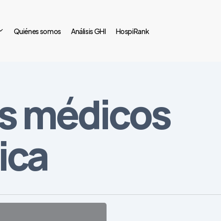
Quiénes somos
Análisis GHI
HospiRank
os médicos
ica