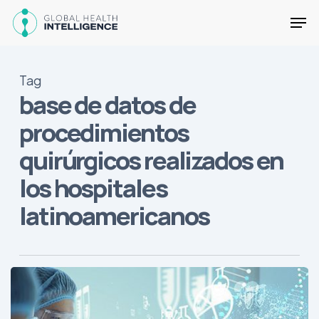
Skip
Men
to
main
Close
content
Menu
Tag
base de datos de
procedimientos
quirúrgicos realizados en
los hospitales
latinoamericanos
Un
vistazo
de