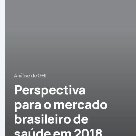
para
o
mercado
brasileiro
de
saúde
em
2018
Análise de GHI
Perspectiva
para o mercado
brasileiro de
saúde em 2018