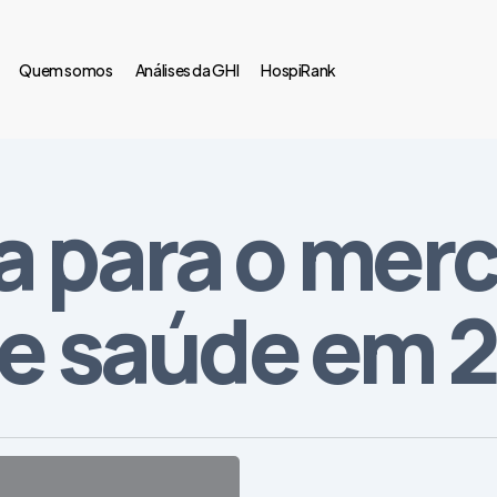
Quem somos
Análises da GHI
HospiRank
a para o mer
 de saúde em 