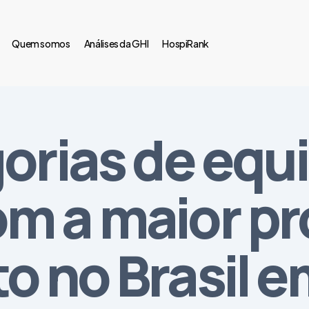
Quem somos
Análises da GHI
HospiRank
gorias de eq
m a maior pr
o no Brasil 