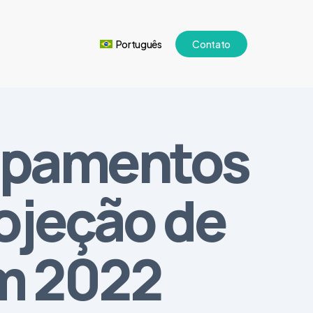
Português
Contato
uipamentos
ojeção de
em 2022