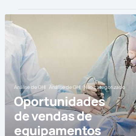
Oportunidades
de
vendas
de
equipamentos
médicos
no
Brasil
Análise de GHI
Análise de GHI
Não categorizado
em
Oportunidades
2022
de vendas de
equipamentos