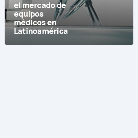
equipos
el mercado de
médicos
equipos
en
médicos en
Latinoamérica
Latinoamérica