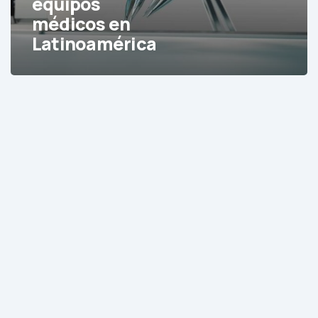
equipos
en
médicos en
Latinoamérica
Latinoamérica