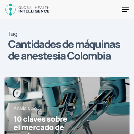
Skip
Men
to
main
Close
content
Menu
Tag
Cantidades de máquinas
de anestesia Colombia
10
claves
sobre
el
Análisis de GHI
mercado
de
10 claves sobre
equipos
el mercado de
médicos